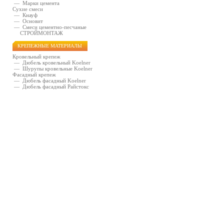
—
Марки цемента
Сухие смеси
—
Кнауф
—
Основит
—
Смеси цементно-песчаные
СТРОЙМОНТАЖ
КРЕПЕЖНЫЕ МАТЕРИАЛЫ
Кровельный крепеж
—
Дюбель кровельный Koelner
—
Шурупы кровельные Koelner
Фасадный крепеж
—
Дюбель фасадный Koelner
—
Дюбель фасадный Райстокс