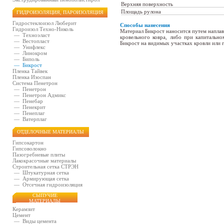
Верхняя поверхность
Площадь рулона
ГИДРОИЗОЛЯЦИЯ, ПАРОИЗОЛЯЦИЯ
Гидростеклоизол Люберит
Способы нанесения
Гидроизол Техно-Николь
Материал Бикрост наносится путем наплав
—
Техноэласт
кровельного ковра, либо при капитальн
—
Вестопласт
Бикрост на видимых участках кровли или 
—
Унифлекс
—
Линокром
—
Биполь
—
Бикрост
Пленка Тайвек
Пленка Изоспан
Система Пенетрон
—
Пенетрон
—
Пенетрон Адмикс
—
Пенебар
—
Пенекрит
—
Пенеплаг
—
Ватерплаг
ОТДЕЛОЧНЫЕ МАТЕРИАЛЫ
Гипсокартон
Гипсоволокно
Пазогребневые плиты
Лакокрасочные материалы
Строительная сетка СТРЭН
—
Штукатурная сетка
—
Армирующая сетка
—
Отсечная гидроизоляция
СЫПУЧИЕ
МАТЕРИАЛЫ
Керамзит
Цемент
—
Виды цемента