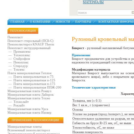
МАТЕРИАЛЫ
ГЛАВНАЯ
О КОМПАНИИ
НОВОСТИ
ПАРТНЕРЫ
КОНТАКТНАЯ ИНФОРМ
ТЕПЛОИЗОЛЯЦИЯ
Пенопласт
Рулонный кровельный ма
Пенопласт стирольный (ПСБ-С)
Пенополистирол KNAUF Therm
Пенопласт экструдированный
Бикрост
- рулонный наплавляемый битумн
—
Примаплекс
—
Техноплекс
Применение
—
Стайрофом
Бикрост предназначен для устройства и р
—
Пеноплэкс
надежности ограждающей системы не пред
—
Стиродур
—
Теплекс
Модификации материала
Плита минераловатная Теплон
Материал Бикрост выпускается на основ
—
Плита минераловатная п-75
кровельного ковра), либо с покрытием к
—
Плита минераловатная п-125
Бикроста.
—
Плита минераловатная п-175
—
Плита минераловатная ППЖ-200
Технические характеристики
Минераловатная плита Роквул
Характе
Минераловатная плита Лайнрок
Минераловатная плита Техно
Толщина, мм (± 0.1)
—
Технолайт
Вес 1 кв.м., г (справочно)
—
Роклайт
Минераловатная плита Урса
Основа
Минераловатная плита Изовер
Усилие на разрыв (прод./попереч.), не мен
Относительное удлинение на разрыв, не м
ПРИМЕНЕНИЕ ТЕПЛОИЗОЛЯЦИИ
Гибкость на брусе R=25 мм, оС, не выше
Минераловатные плиты
Теплостойкость, оС, не ниже
Вспененный пенополистирол
Нижняя поверхность
Экструдированный пенополистирол