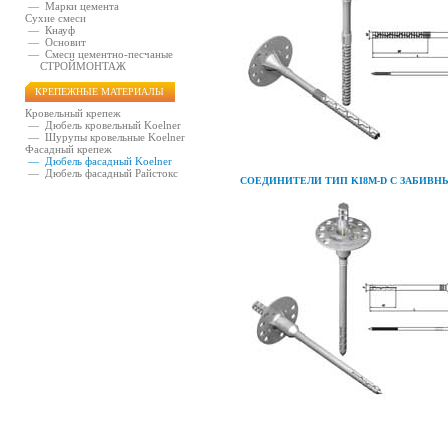
—
Марки цемента
Сухие смеси
—
Кнауф
—
Основит
—
Смеси цементно-песчаные
СТРОЙМОНТАЖ
КРЕПЕЖНЫЕ МАТЕРИАЛЫ
Кровельный крепеж
—
Дюбель кровельный Koelner
—
Шурупы кровельные Koelner
Фасадный крепеж
—
Дюбель фасадный Koelner
—
Дюбель фасадный Райстокс
СОЕДИНИТЕЛИ ТИП KI8M-D С ЗАБИВ