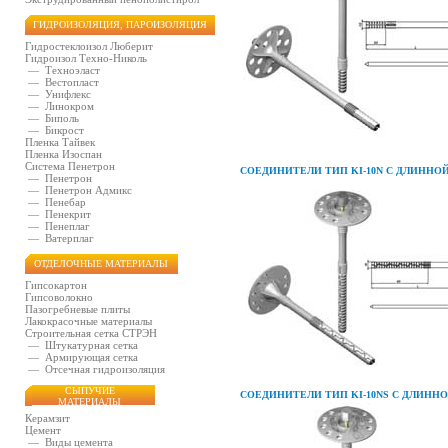
ГИДРОИЗОЛЯЦИЯ, ПАРОИЗОЛЯЦИЯ
Гидростеклоизол Люберит
Гидроизол Техно-Николь
—
Техноэласт
—
Вестопласт
—
Унифлекс
—
Линокром
—
Биполь
—
Бикрост
Пленка Тайвек
Пленка Изоспан
Система Пенетрон
СОЕДИНИТЕЛИ ТИП KI-10N С ДЛИНН
—
Пенетрон
—
Пенетрон Адмикс
—
Пенебар
—
Пенекрит
—
Пенеплаг
—
Ватерплаг
ОТДЕЛОЧНЫЕ МАТЕРИАЛЫ
Гипсокартон
Гипсоволокно
Пазогребневые плиты
Лакокрасочные материалы
Строительная сетка СТРЭН
—
Штукатурная сетка
—
Армирующая сетка
—
Отсечная гидроизоляция
СЫПУЧИЕ
СОЕДИНИТЕЛИ ТИП KI-10NS С ДЛИН
МАТЕРИАЛЫ
Керамзит
Цемент
—
Виды цемента