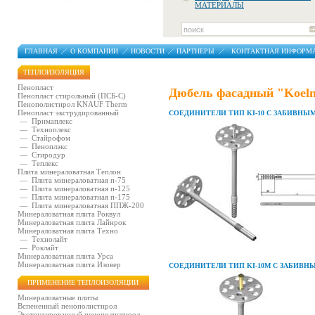
МАТЕРИАЛЫ
ГЛАВНАЯ
О КОМПАНИИ
НОВОСТИ
ПАРТНЕРЫ
КОНТАКТНАЯ ИНФОРМ
ТЕПЛОИЗОЛЯЦИЯ
Пенопласт
Дюбель фасадный "Koeln
Пенопласт стирольный (ПСБ-С)
Пенополистирол KNAUF Therm
Пенопласт экструдированный
СОЕДИНИТЕЛИ ТИП KI-10 С ЗАБИВН
—
Примаплекс
—
Техноплекс
—
Стайрофом
—
Пеноплэкс
—
Стиродур
—
Теплекс
Плита минераловатная Теплон
—
Плита минераловатная п-75
—
Плита минераловатная п-125
—
Плита минераловатная п-175
—
Плита минераловатная ППЖ-200
Минераловатная плита Роквул
Минераловатная плита Лайнрок
Минераловатная плита Техно
—
Технолайт
—
Роклайт
Минераловатная плита Урса
Минераловатная плита Изовер
СОЕДИНИТЕЛИ ТИП KI-10М С ЗАБИВ
ПРИМЕНЕНИЕ ТЕПЛОИЗОЛЯЦИИ
Минераловатные плиты
Вспененный пенополистирол
Экструдированный пенополистирол