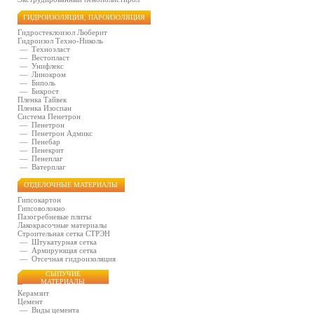
ГИДРОИЗОЛЯЦИЯ, ПАРОИЗОЛЯЦИЯ
Гидростеклоизол Люберит
Гидроизол Техно-Николь
—
Техноэласт
—
Вестопласт
—
Унифлекс
—
Линокром
—
Биполь
—
Бикрост
Пленка Тайвек
Пленка Изоспан
Система Пенетрон
—
Пенетрон
—
Пенетрон Адмикс
—
Пенебар
—
Пенекрит
—
Пенеплаг
—
Ватерплаг
ОТДЕЛОЧНЫЕ МАТЕРИАЛЫ
Гипсокартон
Гипсоволокно
Пазогребневые плиты
Лакокрасочные материалы
Строительная сетка СТРЭН
—
Штукатурная сетка
—
Армирующая сетка
—
Отсечная гидроизоляция
СЫПУЧИЕ
МАТЕРИАЛЫ
Керамзит
Цемент
—
Виды цемента