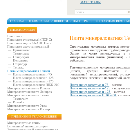
МАТЕРИАЛЫ
ГЛАВНАЯ
О КОМПАНИИ
НОВОСТИ
ПАРТНЕРЫ
КОНТАКТНАЯ ИНФОРМ
ТЕПЛОИЗОЛЯЦИЯ
Пенопласт
Плита минераловатная Т
Пенопласт стирольный (ПСБ-С)
Пенополистирол KNAUF Therm
Пенопласт экструдированный
Строительные материалы, которые имеют
—
Примаплекс
строительных конструкций, трубопроводо
—
Техноплекс
Одним из часто используемых в пос
—
Стайрофом
минераловатная плита (минплита)
- 
—
Пеноплэкс
добавками.
—
Стиродур
—
Теплекс
Теплоизоляционные материалы подразде
Плита минераловатная Теплон
(низкой, средней плотности и 
—
Плита минераловатная п-75
повышенной теплопроводности); структу
—
Плита минераловатная п-125
полужесткие, жесткие и повышенной жестк
—
Плита минераловатная п-175
—
Плита минераловатная ППЖ-200
Плита минераловатная п-75
- мягкая
Минераловатная плита Роквул
Плита минераловатная п-125
- полужестк
Минераловатная плита Лайнрок
Плита минераловатная п-175
- жесткая
Минераловатная плита Техно
Плита минераловатная ППЖ-200
- повыше
—
Технолайт
—
Роклайт
Минераловатная плита Урса
Минераловатная плита Изовер
ПРИМЕНЕНИЕ ТЕПЛОИЗОЛЯЦИИ
Минераловатные плиты
Вспененный пенополистирол
Экструдированный пенополистирол