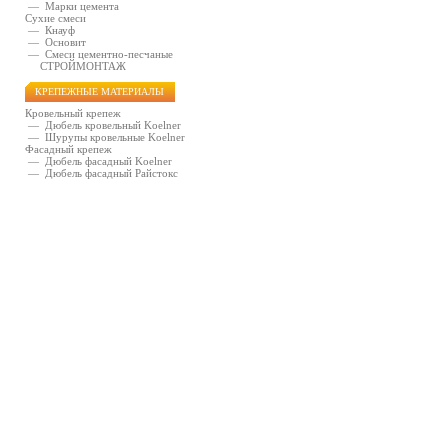
—
Марки цемента
Сухие смеси
—
Кнауф
—
Основит
—
Смеси цементно-песчаные
СТРОЙМОНТАЖ
КРЕПЕЖНЫЕ МАТЕРИАЛЫ
Кровельный крепеж
—
Дюбель кровельный Koelner
—
Шурупы кровельные Koelner
Фасадный крепеж
—
Дюбель фасадный Koelner
—
Дюбель фасадный Райстокс