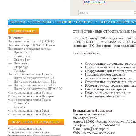
МАТЕРИАЛЫ
ГЛАВНАЯ
О КОМПАНИИ
НОВОСТИ
ПАРТНЕРЫ
КОНТАКТНАЯ ИНФОРМ
ТЕПЛОИЗОЛЯЦИЯ
ОТЕЧЕСТВЕННЫЕ СТРОИТЕЛЬНЫЕ МА
Пенопласт
С 25 по 28 января 2012 года в выставоч
Пенопласт стирольный (ПСБ-С)
СТРОИТЕЛЬНЫЕ МАТЕРИАЛЫ-2012. Выставка 
Пенополистирол KNAUF Therm
компания ВК «Евроэкспо» при поддержке 
Пенопласт экструдированный
—
Примаплекс
Тематика выставки:
—
Техноплекс
—
Стайрофом
—
Пеноплэкс
Строительные материалы, констру
—
Стиродур
Отделочные материалы, элементы 
—
Теплекс
Оборудование для производства с
Плита минераловатная Теплон
Инженерное оборудование
—
Плита минераловатная п-75
Услуги в области строительства
—
Плита минераловатная п-125
Строительные инструменты, прис
—
Плита минераловатная п-175
Рабочая одежда, средства индиви
—
Плита минераловатная ППЖ-200
Специализированная пресса
Минераловатная плита Роквул
Профессиональные ассоциации
Минераловатная плита Лайнрок
Программное обеспечение
Минераловатная плита Техно
—
Технолайт
—
Роклайт
Минераловатная плита Урса
Контактная информация:
Минераловатная плита Изовер
Организатор выставки:
ВК «Евроэкспо»
Адрес: 119002, Россия, Москва, ул. Арбат,
ПРИМЕНЕНИЕ ТЕПЛОИЗОЛЯЦИИ
Телефон: +7 (495) 925-65-61/62
Минераловатные плиты
E-mail: osm@osmexpo.ru
Вспененный пенополистирол
Web: http://www.euroexpo.ru/
Экструдированный пенополистирол