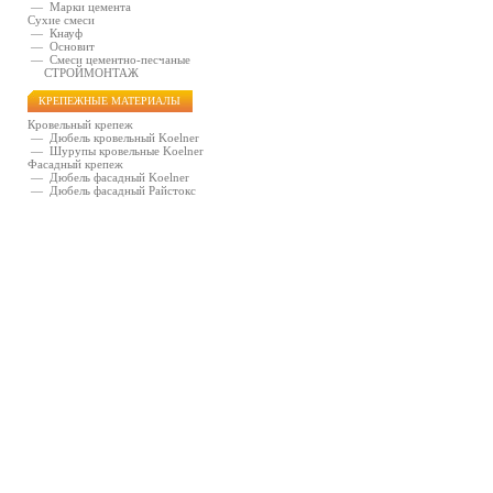
—
Марки цемента
Сухие смеси
—
Кнауф
—
Основит
—
Смеси цементно-песчаные
СТРОЙМОНТАЖ
КРЕПЕЖНЫЕ МАТЕРИАЛЫ
Кровельный крепеж
—
Дюбель кровельный Koelner
—
Шурупы кровельные Koelner
Фасадный крепеж
—
Дюбель фасадный Koelner
—
Дюбель фасадный Райстокс