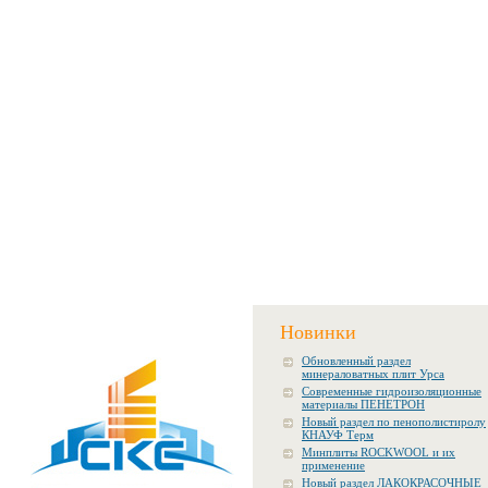
Новинки
Обновленный раздел
минераловатных плит Урса
Современные гидроизоляционные
материалы ПЕНЕТРОН
Новый раздел по пенополистиролу
КНАУФ Терм
Минплиты ROCKWOOL и их
применение
Новый раздел ЛАКОКРАСОЧНЫЕ