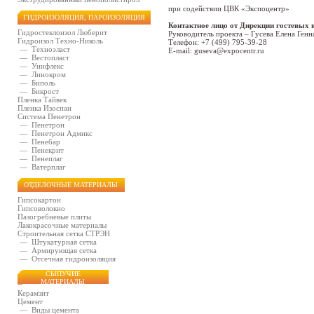
при содействии ЦВК «Экспоцентр»
ГИДРОИЗОЛЯЦИЯ, ПАРОИЗОЛЯЦИЯ
Контактное лицо от Дирекции гостевых
Гидростеклоизол Люберит
Руководитель проекта – Гусева Елена Генн
Гидроизол Техно-Николь
Телефон: +7 (499) 795-39-28
—
Техноэласт
E-mail: guseva@expocentr.ru
—
Вестопласт
—
Унифлекс
—
Линокром
—
Биполь
—
Бикрост
Пленка Тайвек
Пленка Изоспан
Система Пенетрон
—
Пенетрон
—
Пенетрон Адмикс
—
Пенебар
—
Пенекрит
—
Пенеплаг
—
Ватерплаг
ОТДЕЛОЧНЫЕ МАТЕРИАЛЫ
Гипсокартон
Гипсоволокно
Пазогребневые плиты
Лакокрасочные материалы
Строительная сетка СТРЭН
—
Штукатурная сетка
—
Армирующая сетка
—
Отсечная гидроизоляция
СЫПУЧИЕ
МАТЕРИАЛЫ
Керамзит
Цемент
—
Виды цемента